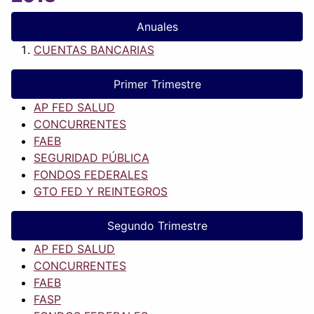
Anuales
CUENTAS BANCARIAS
Primer Trimestre
AP FED SALUD
CONCURRENTES
FAEB
SEGURIDAD PÚBLICA
FONDOS FEDERALES
GTO FED Y REINTEGROS
Segundo Trimestre
AP FED SALUD
CONCURRENTES
FAEB
FASP